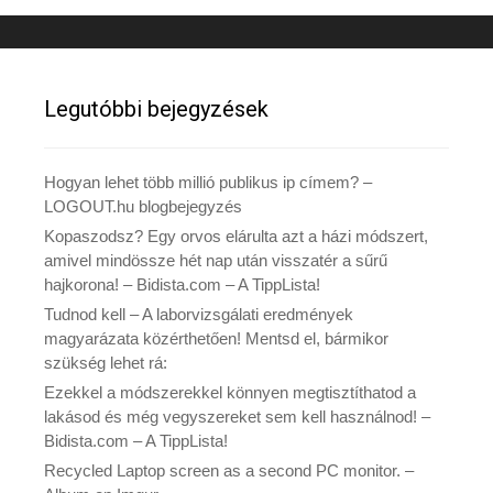
Legutóbbi bejegyzések
Hogyan lehet több millió publikus ip címem? –
LOGOUT.hu blogbejegyzés
Kopaszodsz? Egy orvos elárulta azt a házi módszert,
amivel mindössze hét nap után visszatér a sűrű
hajkorona! – Bidista.com – A TippLista!
Tudnod kell – A laborvizsgálati eredmények
magyarázata közérthetően! Mentsd el, bármikor
szükség lehet rá:
Ezekkel a módszerekkel könnyen megtisztíthatod a
lakásod és még vegyszereket sem kell használnod! –
Bidista.com – A TippLista!
Recycled Laptop screen as a second PC monitor. –