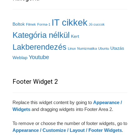
IT cikkek
Boltok
Filmek
Forma-1
Jó cuccok
Kategória nélkül
Kert
Lakberendezés
Utazás
Linux
Numizmatika
Ubuntu
Youtube
Weblap
Footer Widget 2
Replace this widget content by going to
Appearance /
Widgets
and dragging widgets into Footer Area 2.
To remove or choose the number of footer widgets, go to
Appearance / Customize / Layout / Footer Widgets
.