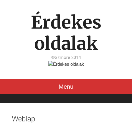
Érdekes
oldalak
©Szmöre 2014
Menu
Skip to content
Weblap