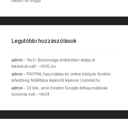
Album on Imgur
Legutóbbi hozzászólások
admin
-
Tech: Biztonsága érdekében dobja el
lakáskulcsát! – HVG.hu
admin
-
PAYPAL használata és online kártyás fizetési
lehetőség felállítása lépésről lépésre | tutorial.hu
admin
-
10 link, amit minden Google-felhasználónak
ismernie kell – Hir24